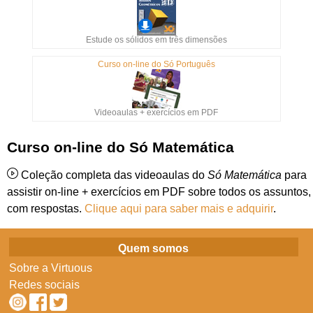
Estude os sólidos em três dimensões
Curso on-line do Só Português
Videoaulas + exercícios em PDF
Curso on-line do Só Matemática
Coleção completa das videoaulas do
Só Matemática
para
assistir on-line + exercícios em PDF sobre todos os assuntos,
com respostas.
Clique aqui para saber mais e adquirir
.
Quem somos
Sobre a Virtuous
Redes sociais