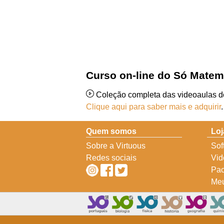
Curso on-line do Só Matem
Coleção completa das videoaulas 
Clique aqui para saber mais e adquirir
.
Quem somos
Loj
Sobre a Virtuous
Sof
Redes sociais
Vid
Pac
Meu