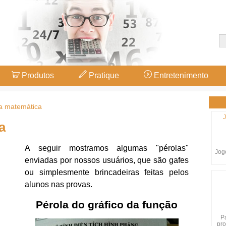
Produtos
Pratique
Entretenimento
a matemática
J
a
A seguir mostramos algumas "pérolas"
Jogo
enviadas por nossos usuários, que são gafes
ou simplesmente brincadeiras feitas pelos
alunos nas provas.
Pérola do gráfico da função
P
pro