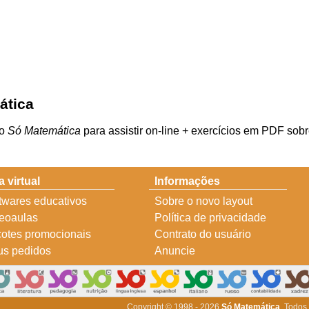
ática
do
Só Matemática
para assistir on-line + exercícios em PDF sob
a virtual
Informações
twares educativos
Sobre o novo layout
eoaulas
Política de privacidade
otes promocionais
Contrato do usuário
s pedidos
Anuncie
Copyright © 1998 - 2026
Só Matemática
. Todos