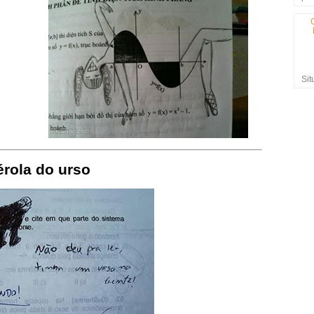
Sit
érola do urso