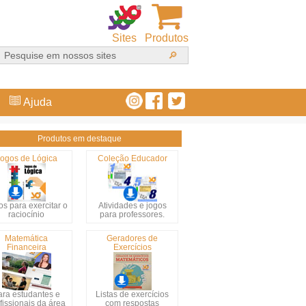
Sites
Produtos
Ajuda
Produtos em destaque
ogos de Lógica
Coleção Educador
s para exercitar o
Atividades e jogos
raciocínio
para professores.
Matemática
Geradores de
Financeira
Exercícios
ara estudantes e
Listas de exercícios
fissionais da área
com respostas