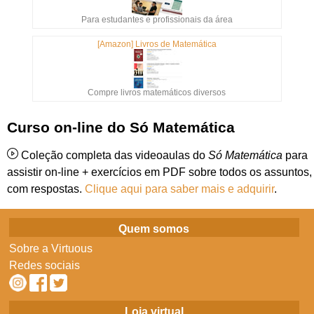
Para estudantes e profissionais da área
[Amazon] Livros de Matemática
Compre livros matemáticos diversos
Curso on-line do Só Matemática
Coleção completa das videoaulas do
Só Matemática
para
assistir on-line + exercícios em PDF sobre todos os assuntos,
com respostas.
Clique aqui para saber mais e adquirir
.
Quem somos
Sobre a Virtuous
Redes sociais
Loja virtual