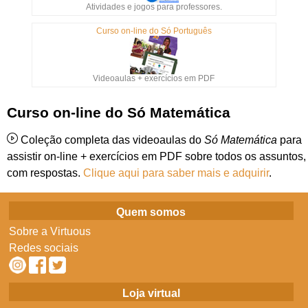
Atividades e jogos para professores.
Curso on-line do Só Português
Videoaulas + exercícios em PDF
Curso on-line do Só Matemática
Coleção completa das videoaulas do
Só Matemática
para
assistir on-line + exercícios em PDF sobre todos os assuntos,
com respostas.
Clique aqui para saber mais e adquirir
.
Quem somos
Sobre a Virtuous
Redes sociais
Loja virtual