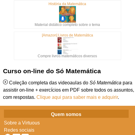
História da Matemática
Material didático completo sobre o tema
[Amazon] Livros de Matemática
Compre livros matemáticos diversos
Curso on-line do Só Matemática
Coleção completa das videoaulas do
Só Matemática
para
assistir on-line + exercícios em PDF sobre todos os assuntos,
com respostas.
Clique aqui para saber mais e adquirir
.
Quem somos
Sobre a Virtuous
Redes sociais