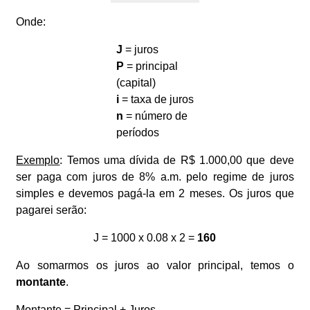
Onde:
J
= juros
P
= principal
(capital)
i
= taxa de juros
n
= número de
períodos
Exemplo
: Temos uma dívida de R$ 1.000,00 que deve
ser paga com juros de 8% a.m. pelo regime de juros
simples e devemos pagá-la em 2 meses. Os juros que
pagarei serão:
J = 1000 x 0.08 x 2 =
160
Ao somarmos os juros ao valor principal, temos o
montante
.
Montante = Principal + Juros