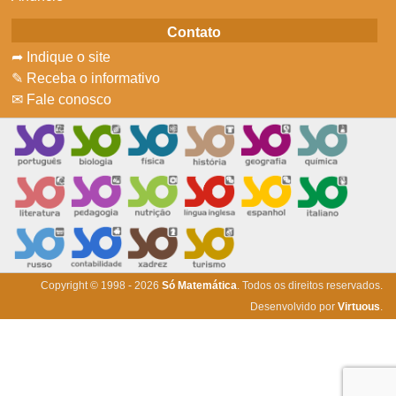
Contato
➦ Indique o site
✎ Receba o informativo
✉ Fale conosco
Copyright © 1998 - 2026
Só Matemática
. Todos os direitos reservados.
Desenvolvido por
Virtuous
.