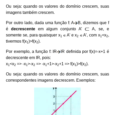
Ou seja: quando os valores do domínio crescem, suas
imagens também crescem.
Por outro lado, dada uma função f: A
B, dizemos que f
é
decrescente
em algum conjunto A’
A, se, e
somente se, para quaisquer x
A’ e x
A’, com x
<x
,
1
2
1
2
tivermos f(x
)>f(x
).
1
2
Por exemplo, a função f: IR
IR definida por f(x)=-x+1 é
decrescente em IR, pois:
x
<x
=> -x
>-x
=> -x
+1>-x
+1 => f(x
)>f(x
).
1
2
1
2
1
2
1
2
Ou seja: quando os valores do domínio crescem, suas
correspondentes imagens decrescem. Exemplos: