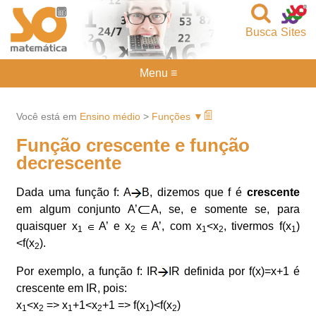
Busca
Sites
Menu ≡
Você está em
Ensino médio
>
Funções ▼
Função crescente e função
decrescente
Dada uma função f: A
B, dizemos que f é
crescente
em algum conjunto A’
A, se, e somente se, para
quaisquer x
A’ e x
A’, com x
<x
, tivermos f(x
)
1
2
1
2
1
<f(x
).
2
Por exemplo, a função f: IR
IR definida por f(x)=x+1 é
crescente em IR, pois:
x
<x
=> x
+1<x
+1 => f(x
)<f(x
)
1
2
1
2
1
2