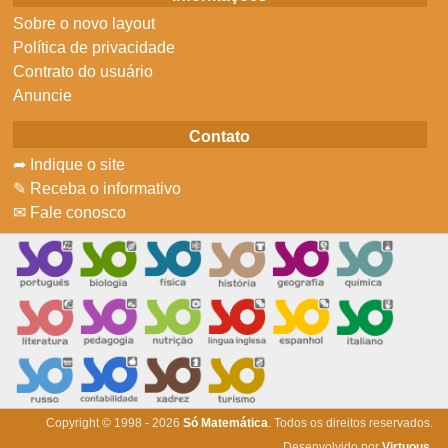
Sobre o novo layout
Política de privacidade
Contrato do usuário
Anuncie
Contato
➦ Indique o site
✎ Receba o informativo
✉ Fale conosco
Copyright © 1998 - 2026
Só Matemática
. Todos os direitos reservados.
Desenvolvido por
Virtuous
.