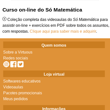
Curso on-line do Só Matemática
Coleção completa das videoaulas do
Só Matemática
para
assistir on-line + exercícios em PDF sobre todos os assuntos,
com respostas.
Clique aqui para saber mais e adquirir
.
Quem somos
Sobre a Virtuous
Redes sociais
Loja virtual
Softwares educativos
Videoaulas
Pacotes promocionais
Meus pedidos
Informações