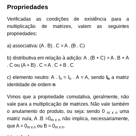
Propriedades
Verificadas as condições de existência para a
multiplicação de matrizes, valem as seguintes
propriedades:
a) associativa: (A . B) . C = A . (B . C)
b) distributiva em relação à adição: A . (B + C) = A . B + A
. C ou (A + B) . C = A . C + B . C
c) elemento neutro: A . I
= I
. A = A, sendo
I
a matriz
n
n
n
identidade de ordem
n
Vimos que a propriedade comutativa, geralmente, não
vale para a multiplicação de matrizes. Não vale também
o anulamento do produto, ou seja: sendo 0
uma
m x n
matriz nula, A .B =0
não implica, necessariamente,
m x n
que A = 0
ou B = 0
.
m x n
m x n