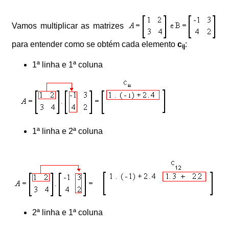
Vamos multiplicar as matrizes
para entender como se obtém cada elemento
c
:
ij
1ª linha e 1ª coluna
1ª linha e 2ª coluna
2ª linha e 1ª coluna