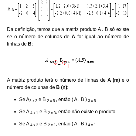
Da definição, temos que a matriz produto A . B só existe
se o número de colunas de
A
for igual ao número de
linhas de
B
:
A matriz produto terá o número de linhas de
A (m)
e o
número de colunas de
B (n)
:
Se A
e B
, então ( A . B )
3 x 2
2 x 5
3 x 5
Se A
e B
, então não existe o produto
4 x 1
2 x 3
Se A
e B
, então ( A . B )
4 x 2
2 x 1
4 x 1