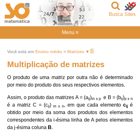
Busca
Sites
Menu ≡
Você está em
Ensino médio
>
Matrizes ▼
Multiplicação de matrizes
O produto de uma matriz por outra não é determinado
por meio do produto dos seus respectivos elementos.
Assim, o produto das matrizes A = (a
)
e B = (b
)
ij
m x p
ij
p x n
é a matriz C = (c
)
, em que cada elemento
c
é
ij
m x n
ij
obtido por meio da soma dos produtos dos elementos
correspondentes da i-ésima linha de A pelos elementos
da j-ésima coluna
B
.