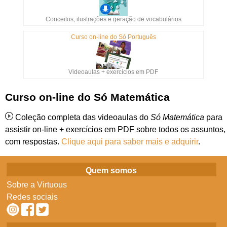
Conceitos, ilustrações e geração de vocabulários
Curso on-line do Só Português
Videoaulas + exercícios em PDF
Curso on-line do Só Matemática
Coleção completa das videoaulas do
Só Matemática
para
assistir on-line + exercícios em PDF sobre todos os assuntos,
com respostas.
Clique aqui para saber mais e adquirir
.
Quem somos
Sobre a Virtuous
Redes sociais