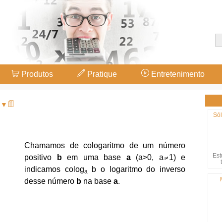
Produtos
Pratique
Entretenimento
s ▼
Sól
Chamamos de cologaritmo de um número
Est
positivo
b
em uma base
a
(a>0, a
1) e
indicamos colog
b o logaritmo do inverso
a
desse número
b
na base
a
.