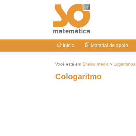
Início
Material de apoio
Você está em
Ensino médio
>
Logaritmo
Cologaritmo