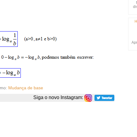
di
H
Apr
imo:
Mudança de base
Siga o novo Instagram: