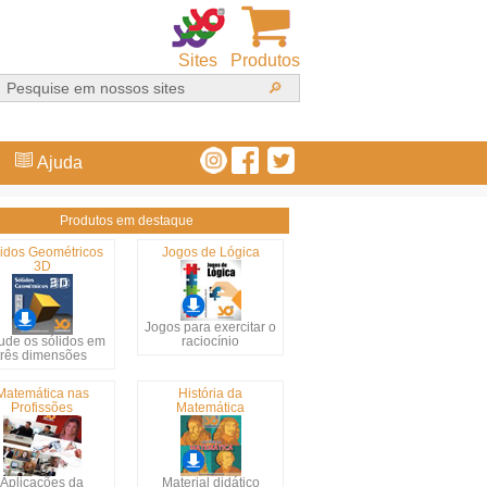
Sites
Produtos
Ajuda
Produtos em destaque
idos Geométricos
Jogos de Lógica
3D
Jogos para exercitar o
ude os sólidos em
raciocínio
três dimensões
Matemática nas
História da
Profissões
Matemática
Aplicações da
Material didático