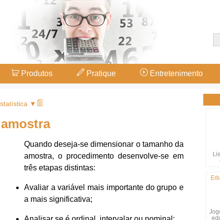
Produtos
Pratique
Entretenimento
statística ▼
 amostra
Quando deseja-se dimensionar o tamanho da
Li
amostra, o procedimento desenvolve-se em
três etapas distintas:
Edu
Avaliar a variável mais importante do grupo e
a mais significativa;
Jogo
ed
Analisar se é ordinal, intervalar ou nominal;