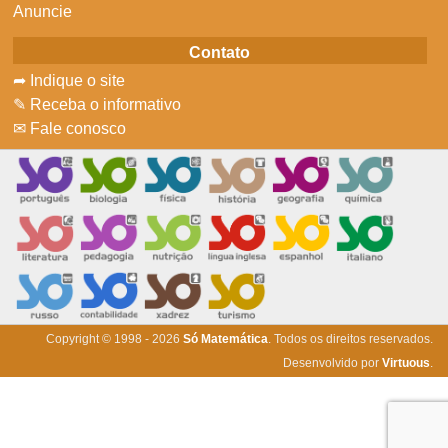
Anuncie
Contato
➦ Indique o site
✎ Receba o informativo
✉ Fale conosco
Copyright © 1998 - 2026
Só Matemática
. Todos os direitos reservados.
Desenvolvido por
Virtuous
.