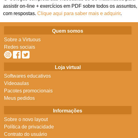
assistir on-line + exercícios em PDF sobre todos os assuntos,
com respostas.
Clique aqui para saber mais e adquirir
.
Quem somos
Sobre a Virtuous
Redes sociais
Loja virtual
Softwares educativos
Videoaulas
Pacotes promocionais
Meus pedidos
Informações
Sobre o novo layout
Política de privacidade
Contrato do usuário