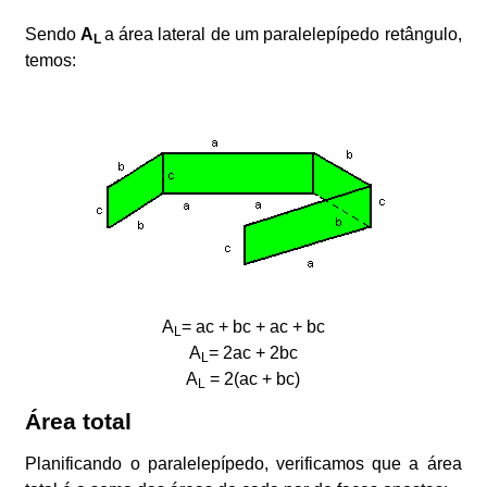
Sendo
A
a área lateral de um paralelepípedo retângulo,
L
temos:
A
= ac + bc + ac + bc
L
A
= 2ac + 2bc
L
A
= 2(ac + bc)
L
Área total
Planificando o paralelepípedo, verificamos que a área