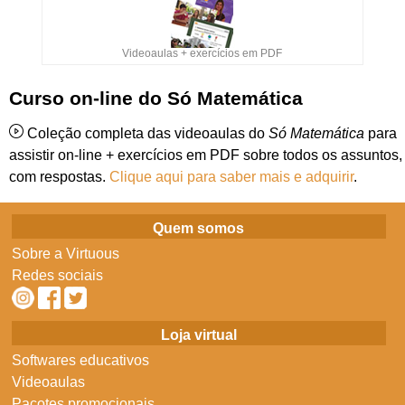
Videoaulas + exercícios em PDF
Curso on-line do Só Matemática
Coleção completa das videoaulas do
Só Matemática
para
assistir on-line + exercícios em PDF sobre todos os assuntos,
com respostas.
Clique aqui para saber mais e adquirir
.
Quem somos
Sobre a Virtuous
Redes sociais
Loja virtual
Softwares educativos
Videoaulas
Pacotes promocionais