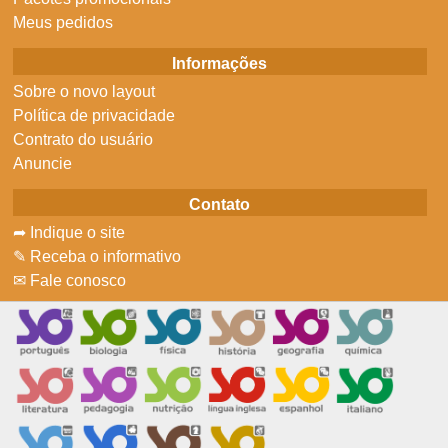
Meus pedidos
Informações
Sobre o novo layout
Política de privacidade
Contrato do usuário
Anuncie
Contato
➦ Indique o site
✎ Receba o informativo
✉ Fale conosco