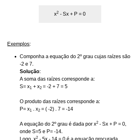
2
x
- Sx + P = 0
Exemplos
:
Componha a equação do 2º grau cujas raízes são
-2 e 7.
Solução
:
A soma das raízes corresponde a:
S= x
+ x
= -2 + 7 = 5
1
2
O produto das raízes corresponde a:
P= x
. x
= ( -2) . 7 = -14
1
2
2
A equação do 2º grau é dada por x
- Sx + P = 0,
onde S=5 e P= -14.
2
Logo, x
- 5x - 14 = 0 é a equação procurada.