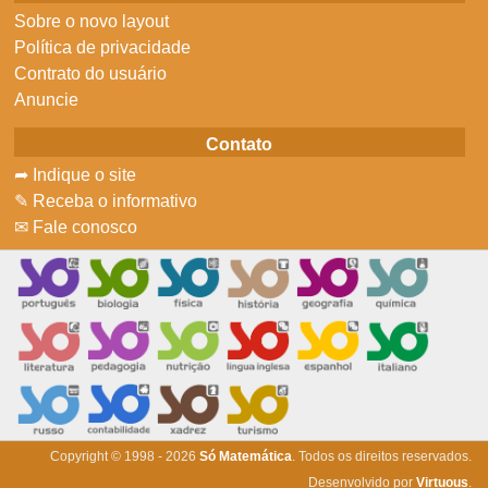
Sobre o novo layout
Política de privacidade
Contrato do usuário
Anuncie
Contato
➦ Indique o site
✎ Receba o informativo
✉ Fale conosco
Copyright © 1998 - 2026
Só Matemática
. Todos os direitos reservados.
Desenvolvido por
Virtuous
.