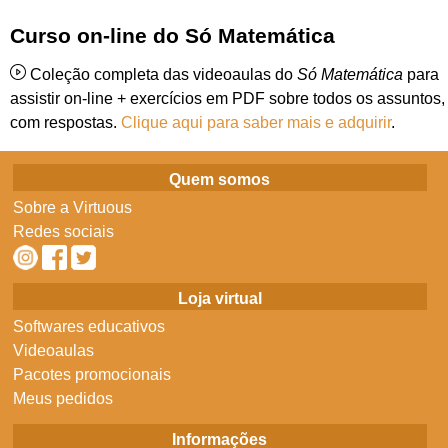
Curso on-line do Só Matemática
Coleção completa das videoaulas do
Só Matemática
para
assistir on-line + exercícios em PDF sobre todos os assuntos,
com respostas.
Clique aqui para saber mais e adquirir
.
Quem somos
Sobre a Virtuous
Redes sociais
Loja virtual
Softwares educativos
Videoaulas
Pacotes promocionais
Meus pedidos
Informações