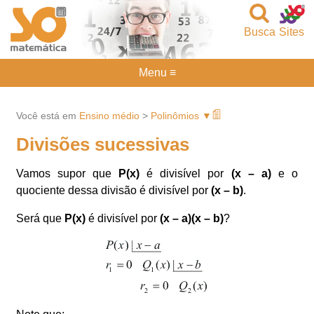
Busca
Sites
Menu ≡
Você está em
Ensino médio
>
Polinômios ▼
Divisões sucessivas
Vamos supor que
P(x)
é divisível por
(x – a)
e o
quociente dessa divisão é divisível por
(x – b)
.
Será que
P(x)
é divisível por
(x – a)(x – b)
?