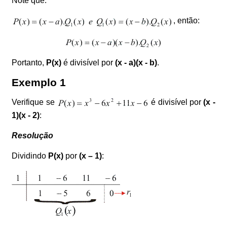
Note que:
, então:
Portanto,
P(x)
é divisível por
(x - a)(x - b)
.
Exemplo 1
Verifique se
é divisível por
(x -
1)(x - 2)
:
Resolução
Dividindo
P(x)
por
(x – 1)
: