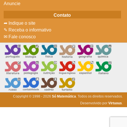
Anuncie
Contato
➦ Indique o site
✎ Receba o informativo
✉ Fale conosco
Copyright © 1998 - 2026
Só Matemática
. Todos os direitos reservados.
Desenvolvido por
Virtuous
.