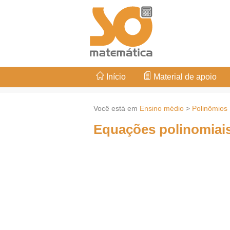
Início
Material de apoio
Você está em
Ensino médio
>
Polinômios
Equações polinomiai