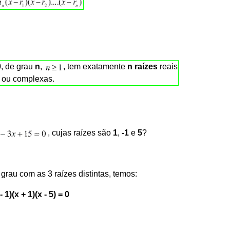
0
, de grau
n
,
, tem exatamente
n raízes
reais
ou complexas.
, cujas raízes são
1
,
-1
e
5
?
rau com as 3 raízes distintas, temos:
- 1)(x + 1)(x - 5) = 0