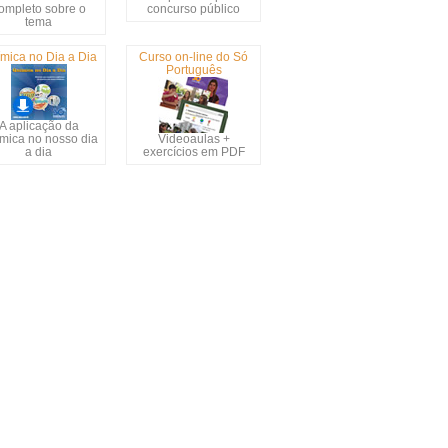
ompleto sobre o
concurso público
tema
mica no Dia a Dia
Curso on-line do Só
Português
A aplicação da
mica no nosso dia
Videoaulas +
a dia
exercícios em PDF