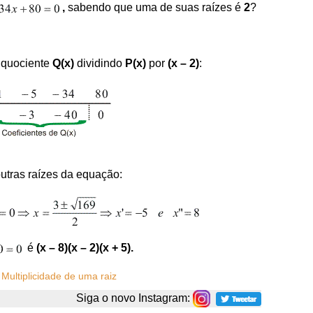
,
sabendo que uma de suas raízes é
2
?
 quociente
Q(x)
dividindo
P(x)
por
(x – 2)
:
utras raízes da equação:
é
(x – 8)(x – 2)(x + 5).
:
Multiplicidade de uma raiz
Siga o novo Instagram: