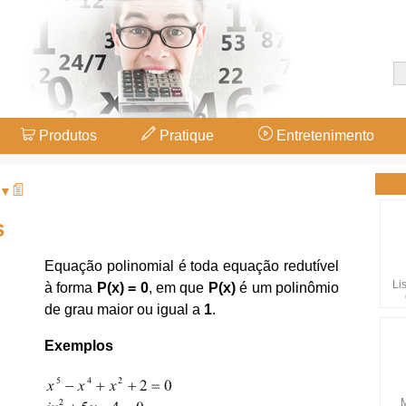
Produtos
Pratique
Entretenimento
 ▼
s
Equação polinomial é toda equação redutível
Li
à forma
P(x) = 0
, em que
P(x)
é um polinômio
de grau maior ou igual a
1
.
Exemplos
M