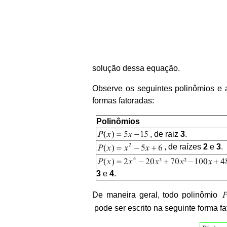
solução dessa equação.
Observe os seguintes polinômios e 
formas fatoradas:
Polinômios
, de raiz
3
.
, de raízes
2
e
3
.
3
e
4
.
De maneira geral, todo polinômio
pode ser escrito na seguinte forma fa