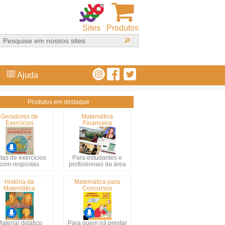
Sites
Produtos
Ajuda
Produtos em destaque
Geradores de
Matemática
Exercícios
Financeira
stas de exercícios
Para estudantes e
com respostas
profissionais da área
História da
Matemática para
Matemática
Concursos
aterial didático
Para quem irá prestar