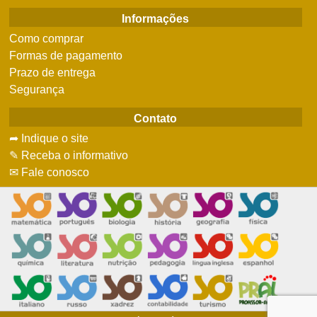
Informações
Como comprar
Formas de pagamento
Prazo de entrega
Segurança
Contato
➦ Indique o site
✎ Receba o informativo
✉ Fale conosco