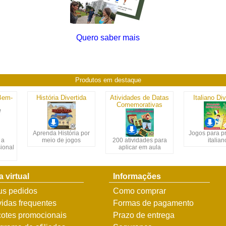
Quero saber mais
Produtos em destaque
Bem-
História Divertida
Atividades de Datas
Italiano Div
Comemorativas
Aprenda História por
Jogos para pr
 a
meio de jogos
200 atividades para
italian
sional
aplicar em aula
a virtual
Informações
s pedidos
Como comprar
idas frequentes
Formas de pagamento
otes promocionais
Prazo de entrega