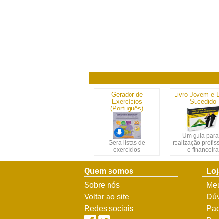
Gerador de
Livro Jovem e 
Exercícios
Sucedido
(Português)
Um guia para
Gera listas de
realização profis
exercícios
e financeira
Quem somos
Loj
Sobre nós
Meu
Voltar ao site
Dúv
Redes sociais
Pac