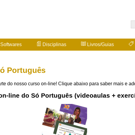
Softwares
Disciplinas
Livros/Guias
Só Português
rte do nosso curso on-line! Clique abaixo para saber mais e adq
on-line do Só Português (videoaulas + exerc