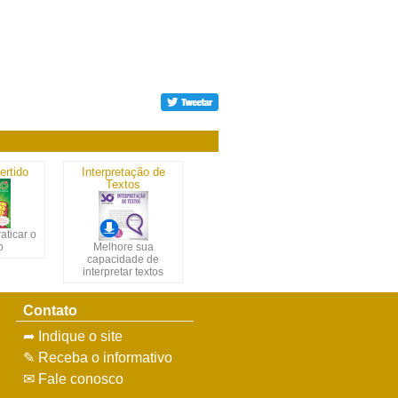
ertido
Interpretação de
Textos
aticar o
o
Melhore sua
capacidade de
interpretar textos
Contato
➦ Indique o site
✎ Receba o informativo
✉ Fale conosco