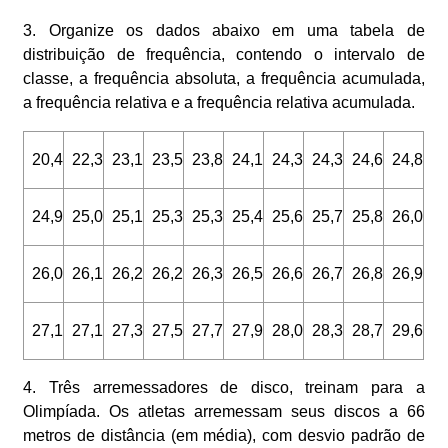
3. Organize os dados abaixo em uma tabela de
distribuição de frequência, contendo o intervalo de
classe, a frequência absoluta, a frequência acumulada,
a frequência relativa e a frequência relativa acumulada.
20,4
22,3
23,1
23,5
23,8
24,1
24,3
24,3
24,6
24,8
24,9
25,0
25,1
25,3
25,3
25,4
25,6
25,7
25,8
26,0
26,0
26,1
26,2
26,2
26,3
26,5
26,6
26,7
26,8
26,9
27,1
27,1
27,3
27,5
27,7
27,9
28,0
28,3
28,7
29,6
4. Três arremessadores de disco, treinam para a
Olimpíada. Os atletas arremessam seus discos a 66
metros de distância (em média), com desvio padrão de