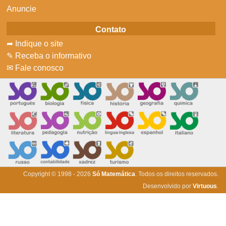
Anuncie
Contato
➦ Indique o site
✎ Receba o informativo
✉ Fale conosco
Copyright © 1998 - 2026
Só Matemática
. Todos os direitos reservados.
Desenvolvido por
Virtuous
.