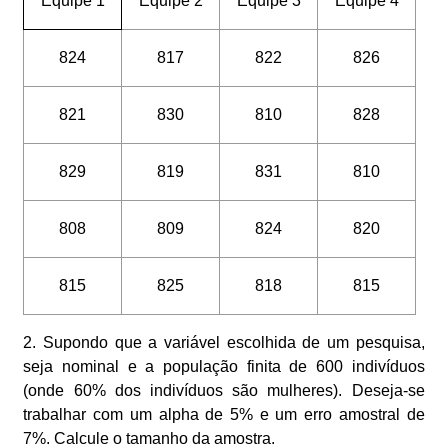
Equipe 1
Equipe 2
Equipe 3
Equipe 4
824
817
822
826
821
830
810
828
829
819
831
810
808
809
824
820
815
825
818
815
2. Supondo que a variável escolhida de um pesquisa,
seja nominal e a população finita de 600 indivíduos
(onde 60% dos indivíduos são mulheres). Deseja-se
trabalhar com um alpha de 5% e um erro amostral de
7%. Calcule o tamanho da amostra.