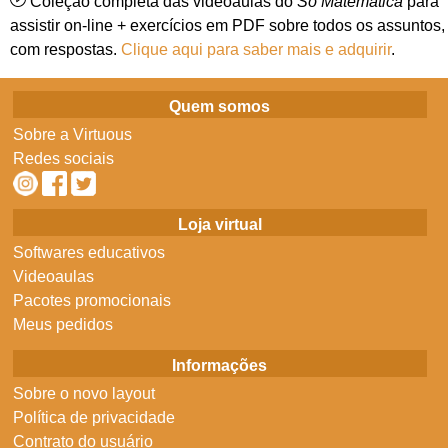
Coleção completa das videoaulas do
Só Matemática
para
assistir on-line + exercícios em PDF sobre todos os assuntos,
com respostas.
Clique aqui para saber mais e adquirir
.
Quem somos
Sobre a Virtuous
Redes sociais
Loja virtual
Softwares educativos
Videoaulas
Pacotes promocionais
Meus pedidos
Informações
Sobre o novo layout
Política de privacidade
Contrato do usuário