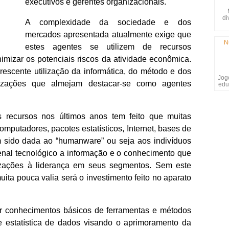
executivos e gerentes organizacionais.
di
A complexidade da sociedade e dos
mercados apresentada atualmente exige que
N
estes agentes se utilizem de recursos
imizar os potenciais riscos da atividade econômica.
rescente utilização da informática, do método e dos
Jogo
nizações que almejam destacar-se como agentes
edu
 recursos nos últimos anos tem feito que muitas
mputadores, pacotes estatísticos, Internet, bases de
sido dada ao “humanware” ou seja aos indivíduos
senal tecnológico a informação e o conhecimento que
nizações à liderança em seus segmentos. Sem este
ta pouca valia será o investimento feito no aparato
ar conhecimentos básicos de ferramentas e métodos
e estatística de dados visando o aprimoramento da