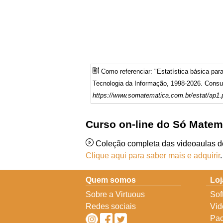
Como referenciar: "Estatística básica pa
Tecnologia da Informação, 1998-2026. Consul
https://www.somatematica.com.br/estat/ap1.
Curso on-line do Só Matem
Coleção completa das videoaulas 
Clique aqui para saber mais e adquirir
.
Quem somos
Loj
Sobre a Virtuous
Sof
Redes sociais
Vid
Pac