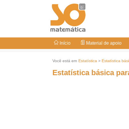
Início
Material de apoio
Você está em
Estatística
>
Estatística bá
Estatística básica pa