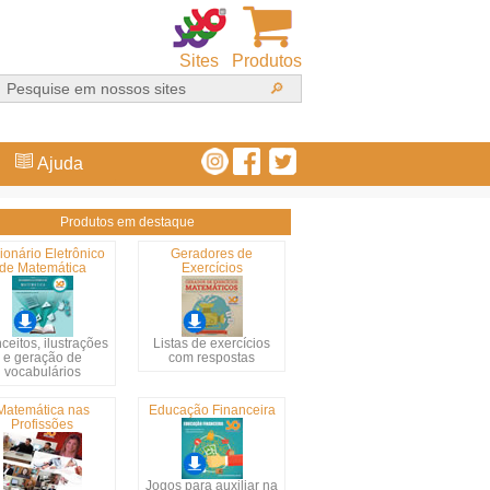
Sites
Produtos
Ajuda
Produtos em destaque
ionário Eletrônico
Geradores de
de Matemática
Exercícios
ceitos, ilustrações
Listas de exercícios
e geração de
com respostas
vocabulários
Matemática nas
Educação Financeira
Profissões
Jogos para auxiliar na