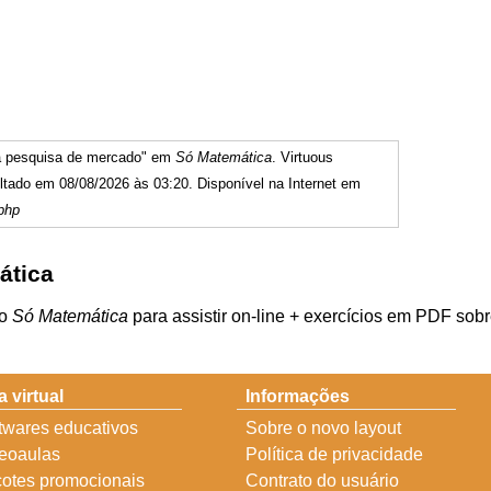
ra pesquisa de mercado" em
Só Matemática
. Virtuous
tado em 08/08/2026 às 03:20. Disponível na Internet em
php
ática
do
Só Matemática
para assistir on-line + exercícios em PDF sob
a virtual
Informações
twares educativos
Sobre o novo layout
eoaulas
Política de privacidade
otes promocionais
Contrato do usuário