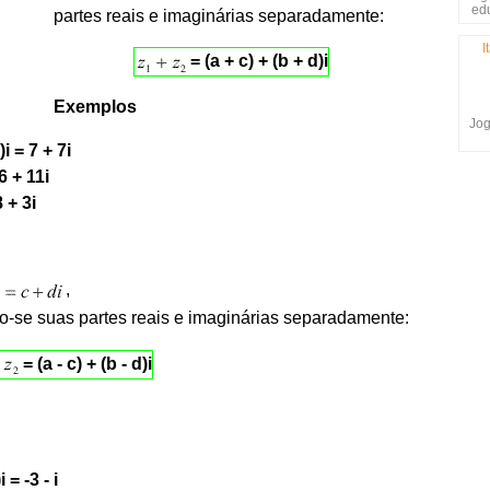
ed
partes reais e imaginárias separadamente:
I
= (a + c) + (b + d)i
Exemplos
Jog
)i = 7 + 7i
 6 + 11i
8 + 3i
,
o-se suas partes reais e imaginárias separadamente:
= (a - c) + (b - d)i
i = -3 - i