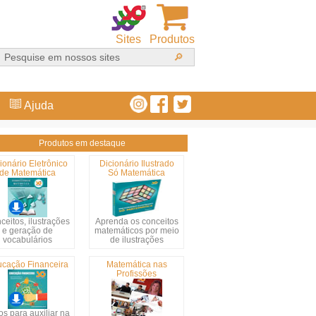
Sites
Produtos
Ajuda
Produtos em destaque
ionário Eletrônico
Dicionário Ilustrado
de Matemática
Só Matemática
ceitos, ilustrações
Aprenda os conceitos
e geração de
matemáticos por meio
vocabulários
de ilustrações
cação Financeira
Matemática nas
Profissões
s para auxiliar na