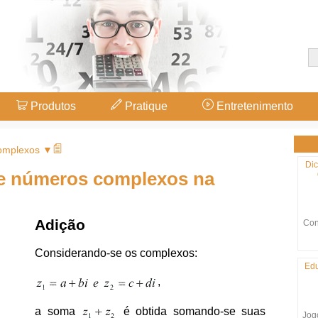
Produtos
Pratique
Entretenimento
omplexos ▼
Dic
de números complexos na
Adição
Con
Considerando-se os complexos:
Edu
,
a soma
é obtida somando-se suas
Jogo