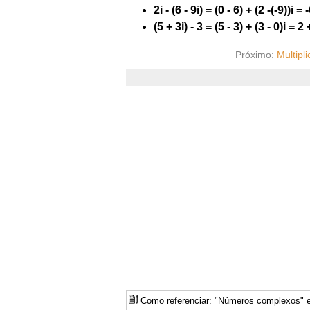
2i - (6 - 9i) = (0 - 6) + (2 -(-9))i = 
(5 + 3i) - 3 = (5 - 3) + (3 - 0)i = 2 
Próximo:
Multipl
Como referenciar: "Números complexos"