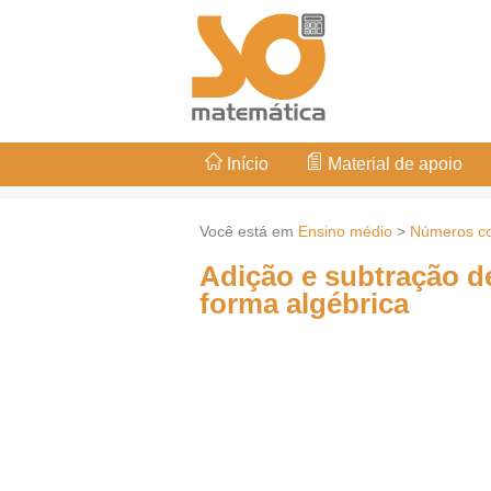
Início
Material de apoio
Você está em
Ensino médio
>
Números c
Adição e subtração 
forma algébrica