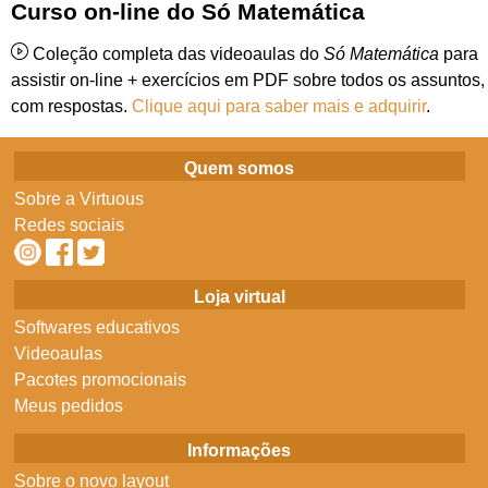
Curso on-line do Só Matemática
Coleção completa das videoaulas do
Só Matemática
para
assistir on-line + exercícios em PDF sobre todos os assuntos,
com respostas.
Clique aqui para saber mais e adquirir
.
Quem somos
Sobre a Virtuous
Redes sociais
Loja virtual
Softwares educativos
Videoaulas
Pacotes promocionais
Meus pedidos
Informações
Sobre o novo layout