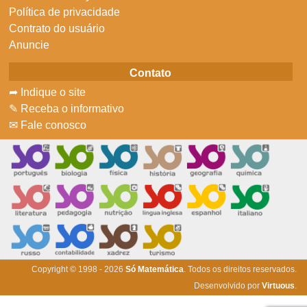
Política de privacidade
Contrato do usuário
Anuncie
Contato
➦ Indique o site
✎ Receba o informativo
✉ Fale conosco
Copyright © 1998 - 2026
Só Matemática
. Todos os direitos reservados.
Desenvolvido por
Virtuous
.