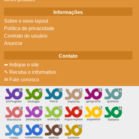
Informações
Sobre o novo layout
Política de privacidade
Contrato do usuário
Anuncie
Contato
➦ Indique o site
✎ Receba o informativo
✉ Fale conosco