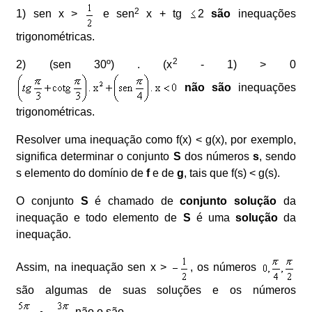
2
1) sen x >
e sen
x + tg
2
são
inequações
trigonométricas.
2
2) (sen 30º) . (x
- 1) > 0
não são
inequações
trigonométricas.
Resolver uma inequação como f(x) < g(x), por exemplo,
significa determinar o conjunto
S
dos números
s
, sendo
s elemento do domínio de
f
e de
g
, tais que f(s) < g(s).
O conjunto
S
é chamado de
conjunto solução
da
inequação e todo elemento de
S
é uma
solução
da
inequação.
Assim, na inequação sen x >
, os números
são algumas de suas soluções e os números