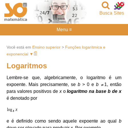
Busca
Sites
Menu ≡
Você está em
Ensino superior
>
Funções logarítmica e
exponencial ▼
Logaritmos
Lembre-se que, algebricamente, o logaritmo é um
expoente. Mais precisamente, se
b
> 0 e
b
1, então
para valores positivos de
x
o
logaritmo na base b de x
é denotado por
e é definido como sendo aquele expoente ao qual
b
deve ser elevado para produzir
x
. Por exemplo,