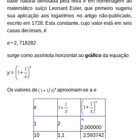
base natural denotada pela letra
e
em homenagem ao
matemático suíço Leonard Euler, que primeiro sugeriu
sua aplicação aos logaritmos no artigo não-publicado,
escrito em 1728. Esta constante, cujo valor está em seis
casas decimais, é
e
2, 718282
surge como assíntota horizontal ao
gráfico
da equação
y
=
Os valores de
aproximam-se a
e
x
1
2
2,000000
10
1,1
2,593742