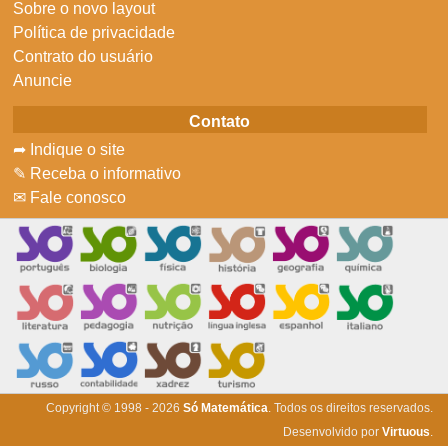
Sobre o novo layout
Política de privacidade
Contrato do usuário
Anuncie
Contato
➦ Indique o site
✎ Receba o informativo
✉ Fale conosco
Copyright © 1998 - 2026
Só Matemática
. Todos os direitos reservados.
Desenvolvido por
Virtuous
.