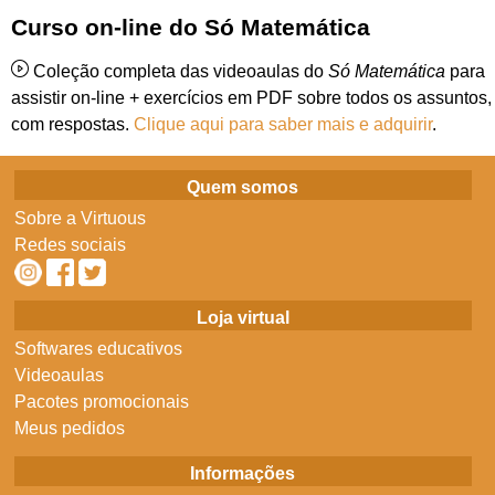
Curso on-line do Só Matemática
Coleção completa das videoaulas do
Só Matemática
para
assistir on-line + exercícios em PDF sobre todos os assuntos,
com respostas.
Clique aqui para saber mais e adquirir
.
Quem somos
Sobre a Virtuous
Redes sociais
Loja virtual
Softwares educativos
Videoaulas
Pacotes promocionais
Meus pedidos
Informações