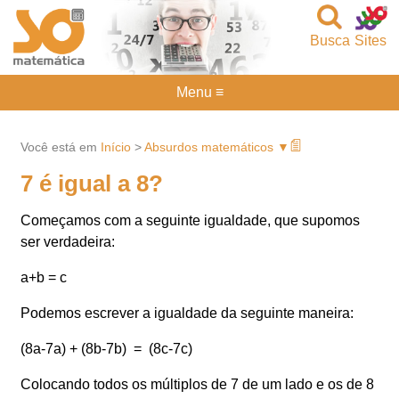
Busca
Sites
Menu ≡
Você está em
Início
>
Absurdos matemáticos ▼
7 é igual a 8?
Começamos com a seguinte igualdade, que supomos
ser verdadeira:
a+b = c
Podemos escrever a igualdade da seguinte maneira:
(8a-7a) + (8b-7b) = (8c-7c)
Colocando todos os múltiplos de 7 de um lado e os de 8