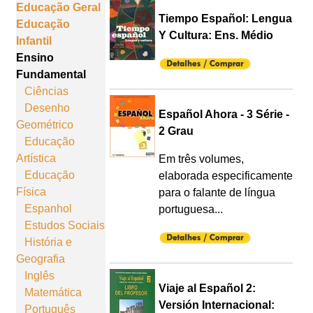
Educação Geral
Tiempo Español: Lengua
Educação
Y Cultura: Ens. Médio
Infantil
Ensino
Fundamental
Ciências
Desenho
Español Ahora - 3 Série -
Geométrico
2 Grau
Educação
Artística
Em três volumes,
Educação
elaborada especificamente
Física
para o falante de língua
Espanhol
portuguesa...
Estudos Sociais
História e
Geografia
Inglês
Viaje al Español 2:
Matemática
Versión Internacional:
Português