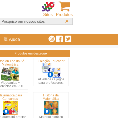
Sites
Produtos
Ajuda
Produtos em destaque
rso on-line do Só
Coleção Educador
Matemática
Atividades e jogos
Videoaulas +
para professores.
ercícios em PDF
atemática para
História da
Concursos
Matemática
a quem irá prestar
Material didático