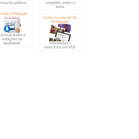
oncurso público
completo sobre o
tema
scrita e Redação
Curso on-line do Só
Português
screva textos e
redações de
qualidade
Videoaulas +
exercícios em PDF