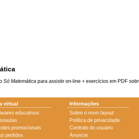
ática
do
Só Matemática
para assistir on-line + exercícios em PDF sob
a virtual
Informações
twares educativos
Sobre o novo layout
eoaulas
Política de privacidade
otes promocionais
Contrato do usuário
s pedidos
Anuncie