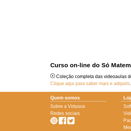
Curso on-line do Só Matem
Coleção completa das videoaulas 
Clique aqui para saber mais e adquirir
.
Quem somos
Loj
Sobre a Virtuous
Sof
Redes sociais
Vid
Pac
Meu