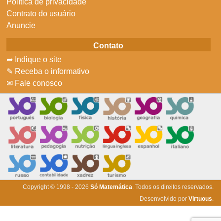
Política de privacidade
Contrato do usuário
Anuncie
Contato
➦ Indique o site
✎ Receba o informativo
✉ Fale conosco
Copyright © 1998 - 2026
Só Matemática
. Todos os direitos reservados.
Desenvolvido por
Virtuous
.