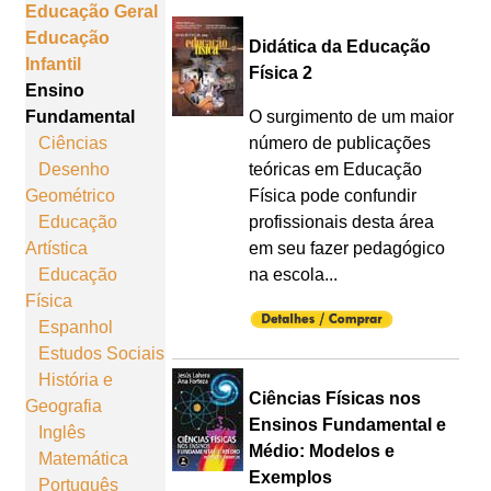
Educação Geral
Educação
Didática da Educação
Infantil
Física 2
Ensino
Fundamental
O surgimento de um maior
Ciências
número de publicações
Desenho
teóricas em Educação
Geométrico
Física pode confundir
Educação
profissionais desta área
Artística
em seu fazer pedagógico
Educação
na escola...
Física
Espanhol
Estudos Sociais
História e
Ciências Físicas nos
Geografia
Ensinos Fundamental e
Inglês
Médio: Modelos e
Matemática
Exemplos
Português