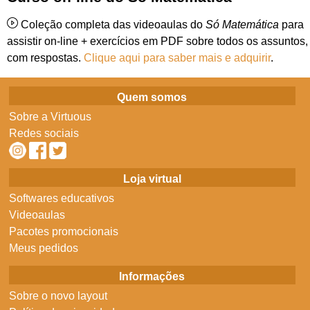
Coleção completa das videoaulas do
Só Matemática
para
assistir on-line + exercícios em PDF sobre todos os assuntos,
com respostas.
Clique aqui para saber mais e adquirir
.
Quem somos
Sobre a Virtuous
Redes sociais
Loja virtual
Softwares educativos
Videoaulas
Pacotes promocionais
Meus pedidos
Informações
Sobre o novo layout