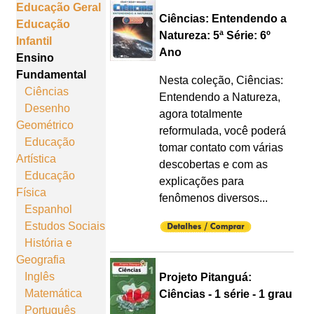
Educação Geral
Ciências: Entendendo a
Educação
Natureza: 5ª Série: 6º
Infantil
Ano
Ensino
Fundamental
Nesta coleção, Ciências:
Ciências
Entendendo a Natureza,
Desenho
agora totalmente
Geométrico
reformulada, você poderá
Educação
tomar contato com várias
Artística
descobertas e com as
Educação
explicações para
Física
fenômenos diversos...
Espanhol
Estudos Sociais
História e
Geografia
Inglês
Projeto Pitanguá:
Matemática
Ciências - 1 série - 1 grau
Português