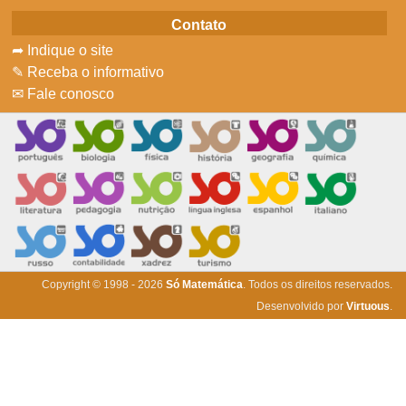
Contato
➦ Indique o site
✎ Receba o informativo
✉ Fale conosco
Copyright © 1998 - 2026
Só Matemática
. Todos os direitos reservados.
Desenvolvido por
Virtuous
.