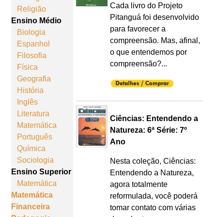
Cada livro do Projeto
Religião
Pitanguá foi desenvolvido
Ensino Médio
para favorecer a
Biologia
compreensão. Mas, afinal,
Espanhol
o que entendemos por
Filosofia
compreensão?...
Física
Geografia
História
Inglês
Literatura
Ciências: Entendendo a
Matemática
Natureza: 6ª Série: 7º
Português
Ano
Química
Sociologia
Nesta coleção, Ciências:
Ensino Superior
Entendendo a Natureza,
Matemática
agora totalmente
Matemática
reformulada, você poderá
Financeira
tomar contato com várias