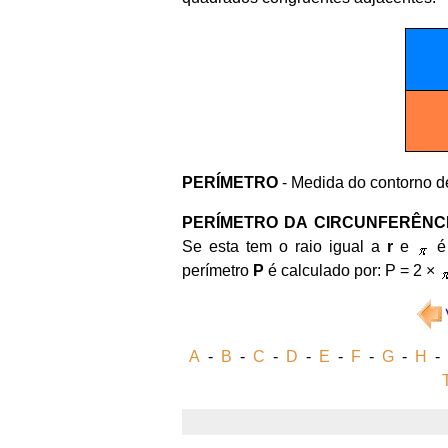
PERÍMETRO
- Medida do contorno d
PERÍMETRO DA CIRCUNFERÊNC
Se esta tem o raio igual a
r
e
é 
perímetro
P
é calculado por: P = 2 ×
A
-
B
-
C
-
D
-
E
-
F
-
G
-
H
-