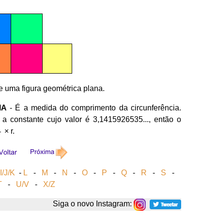
e uma figura geométrica plana.
IA
- É a medida do comprimento da circunferência.
a constante cujo valor é 3,1415926535..., então o
× r.
I/J/K
-
L
-
M
-
N
-
O
-
P
-
Q
-
R
-
S
-
T
-
U/V
-
X/Z
Siga o novo Instagram: