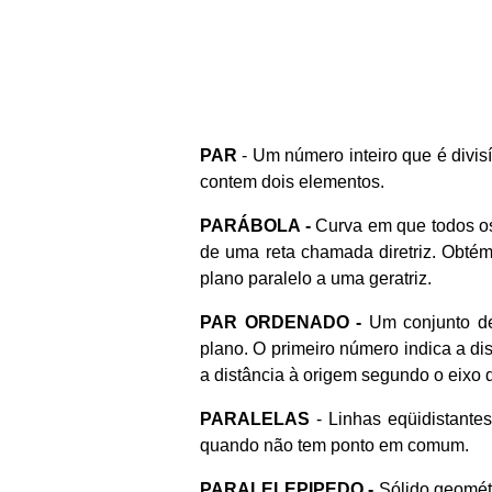
PAR
- Um número inteiro que é divi
contem dois elementos.
PARÁBOLA -
Curva em que todos os 
de uma reta chamada diretriz. Obté
plano paralelo a uma geratriz.
PAR ORDENADO -
Um conjunto de
plano. O primeiro número indica a di
a distância à origem segundo o eixo 
PARALELAS
- Linhas eqüidistante
quando não tem ponto em comum.
PARALELEPIPEDO
-
Sólido geométr