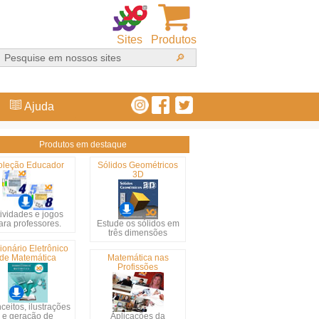
Sites
Produtos
Ajuda
Produtos em destaque
oleção Educador
Sólidos Geométricos
3D
ividades e jogos
ara professores.
Estude os sólidos em
três dimensões
ionário Eletrônico
de Matemática
Matemática nas
Profissões
ceitos, ilustrações
e geração de
Aplicações da