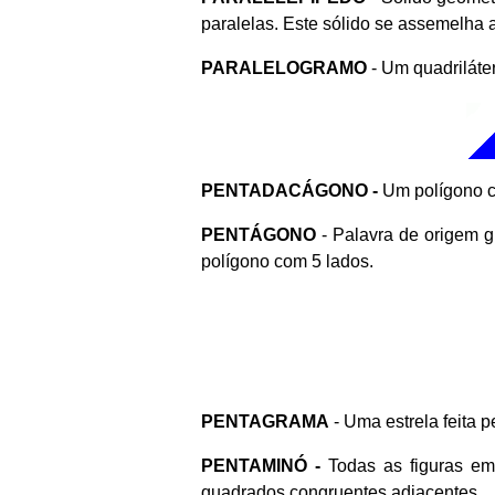
paralelas. Este sólido se assemelha 
PARALELOGRAMO
- Um quadriláte
PENTAD
ACÁGONO -
Um polígono c
PENTÁGONO
- Palavra de origem g
polígono com 5 lados.
PENTAGRAMA
- Uma estrela feita 
PENTAMINÓ -
Todas as figuras e
quadrados congruentes adjacentes.