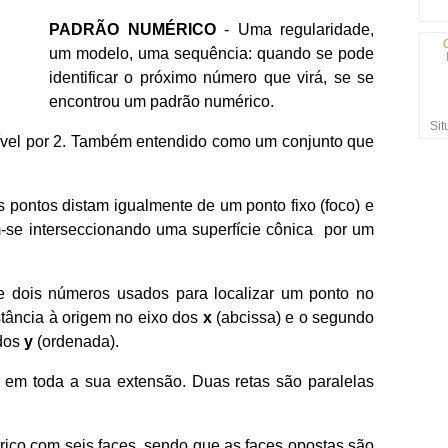
PADRÃO NUMÉRICO
- Uma regularidade,
um modelo, uma sequência: quando se pode
identificar o próximo número que virá, se se
encontrou um padrão numérico.
Sit
sível por 2. Também entendido como um conjunto que
pontos distam igualmente de um ponto fixo (foco) e
m-se interseccionando uma superfície cônica por um
 dois números usados para localizar um ponto no
stância à origem no eixo dos
x
(abcissa) e o segundo
dos
y
(ordenada).
s em toda a sua extensão. Duas retas são paralelas
ico com seis faces, sendo que as faces opostas são