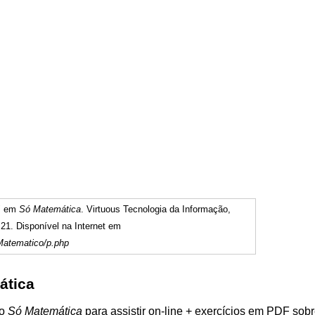
o" em
Só Matemática
. Virtuous Tecnologia da Informação,
21. Disponível na Internet em
Matematico/p.php
ática
do
Só Matemática
para assistir on-line + exercícios em PDF sob