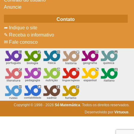
Anuncie
Contato
➦ Indique o site
✎ Receba o informativo
✉ Fale conosco
Copyright © 1998 - 2026
Só Matemática
. Todos os direitos reservados.
Desenvolvido por
Virtuous
.