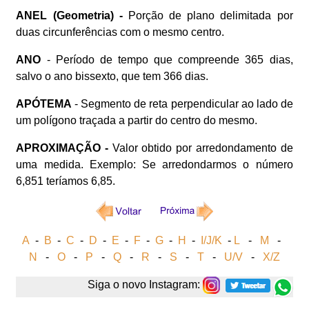
ANEL (Geometria) -
Porção de plano delimitada por
duas circunferências com o mesmo centro.
ANO
- Período de tempo que compreende 365 dias,
salvo o ano bissexto, que tem 366 dias.
APÓTEMA
- Segmento de reta perpendicular ao lado de
um polígono traçada a partir do centro do mesmo.
APROXIMAÇÃO -
Valor obtido por arredondamento de
uma medida. Exemplo: Se arredondarmos o número
6,851 teríamos 6,85.
A
-
B
-
C
-
D
-
E
-
F
-
G
-
H
-
I/J/K
-
L
-
M
-
N
-
O
-
P
-
Q
-
R
-
S
-
T
-
U/V
-
X/Z
Siga o novo Instagram: