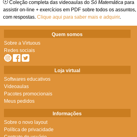
Coleção completa das videoaulas do
Só Matemática
para
assistir on-line + exercícios em PDF sobre todos os assuntos,
com respostas.
Clique aqui para saber mais e adquirir
.
Quem somos
Sobre a Virtuous
Redes sociais
Loja virtual
Softwares educativos
Videoaulas
Pacotes promocionais
Meus pedidos
Informações
Sobre o novo layout
Política de privacidade
Contrato do usuário