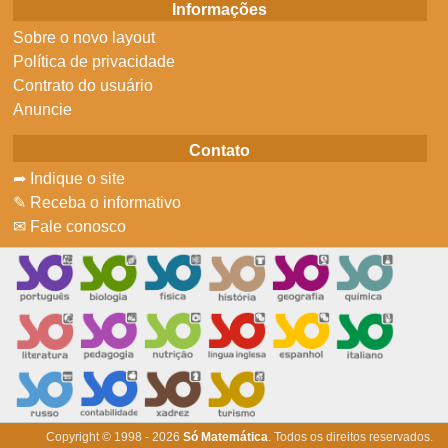
Informações
Sobre o novo layout
Política de privacidade
Contrato do usuário
Anuncie
Contato
➦ Indique o site
✎ Receba o informativo
✉ Fale conosco
Copyright © 1998 - 2026
Só Matemática
. Todos os direitos reservados.