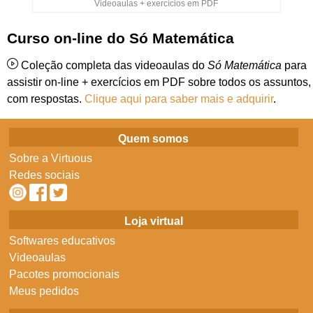
Videoaulas + exercícios em PDF
Curso on-line do Só Matemática
Coleção completa das videoaulas do
Só Matemática
para
assistir on-line + exercícios em PDF sobre todos os assuntos,
com respostas.
Clique aqui para saber mais e adquirir
.
Quem somos
Sobre a Virtuous
Redes sociais
Loja virtual
Softwares educativos
Videoaulas
Pacotes promocionais
Meus pedidos