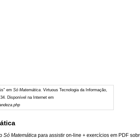
ais" em
Só Matemática
. Virtuous Tecnologia da Informação,
34. Disponível na Internet em
randeza.php
ática
do
Só Matemática
para assistir on-line + exercícios em PDF sob