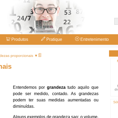
Produtos
Pratique
Entretenimento
dezas proporcionais ▼
nais
Entendemos por
grandeza
tudo aquilo que
di
pode ser medido, contado. As grandezas
podem ter suas medidas aumentadas ou
Sól
diminuídas.
Alguns exemplos de grandeza sao: o volume,