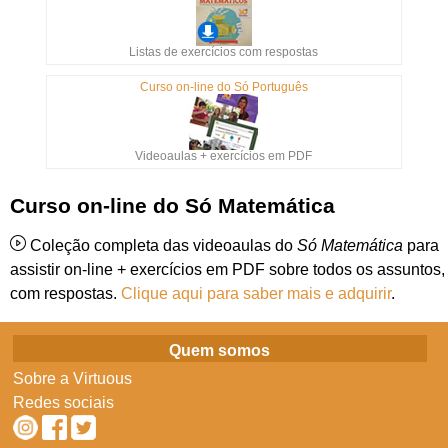
Listas de exercícios com respostas
Curso on-line do Só Português
Videoaulas + exercícios em PDF
Curso on-line do Só Matemática
Coleção completa das videoaulas do
Só Matemática
para
assistir on-line + exercícios em PDF sobre todos os assuntos,
com respostas.
Clique aqui para saber mais e adquirir
.
Quem somos
Sobre a Virtuous
Redes sociais