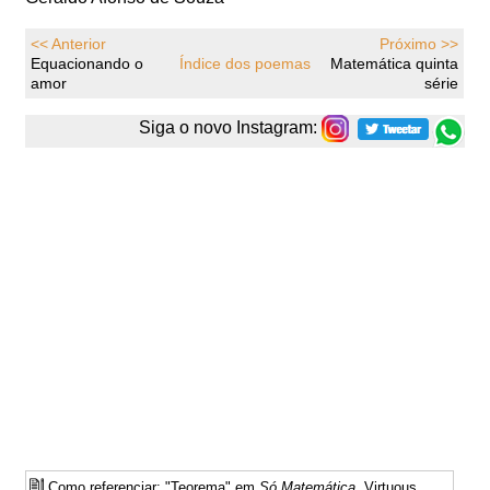
<< Anterior
Próximo >>
Equacionando o
Índice dos poemas
Matemática quinta
amor
série
Siga o novo Instagram:
Como referenciar: "Teorema" em
Só Matemática
. Virtuous