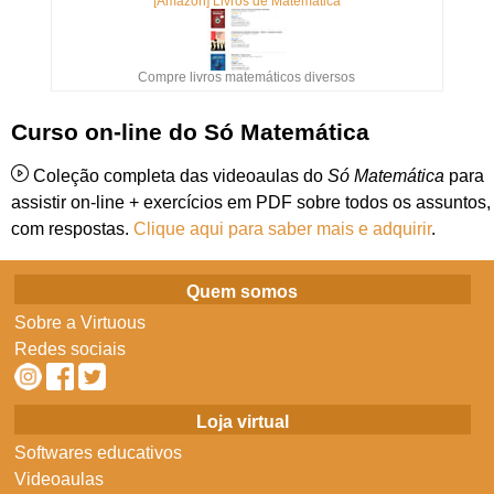
[Amazon] Livros de Matemática
Compre livros matemáticos diversos
Curso on-line do Só Matemática
Coleção completa das videoaulas do
Só Matemática
para
assistir on-line + exercícios em PDF sobre todos os assuntos,
com respostas.
Clique aqui para saber mais e adquirir
.
Quem somos
Sobre a Virtuous
Redes sociais
Loja virtual
Softwares educativos
Videoaulas