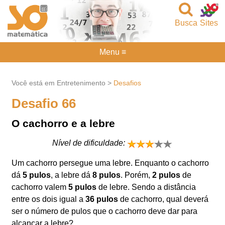
Busca
Sites
Menu ≡
Você está em Entretenimento >
Desafios
Desafio 66
O cachorro e a lebre
Nível de dificuldade:
Um cachorro persegue uma lebre. Enquanto o cachorro
dá
5 pulos
, a lebre dá
8 pulos
. Porém,
2 pulos
de
cachorro valem
5 pulos
de lebre. Sendo a distância
entre os dois igual a
36 pulos
de cachorro, qual deverá
ser o número de pulos que o cachorro deve dar para
alcançar a lebre?