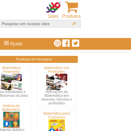
Sites
Produtos
Ajuda
Produtos em destaque
Matemática
Matemática nas
Financeira
Profissões
ara estudantes e
Aplicações da
fissionais da área
Matemática em
diversas ciências e
profissões
História da
Matemática
Matemática para
Concursos
aterial didático