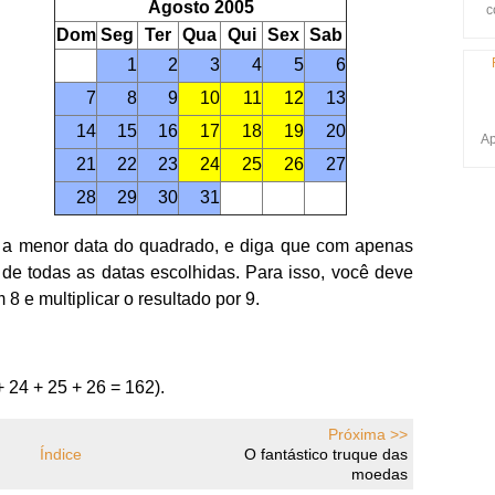
Agosto 2005
c
Dom
Seg
Ter
Qua
Qui
Sex
Sab
1
2
3
4
5
6
7
8
9
10
11
12
13
14
15
16
17
18
19
20
Ap
21
22
23
24
25
26
27
28
29
30
31
é a menor data do quadrado, e diga que com apenas
 de todas as datas escolhidas. Para isso, você deve
8 e multiplicar o resultado por 9.
+ 24 + 25 + 26 = 162).
Próxima >>
Índice
O fantástico truque das
moedas