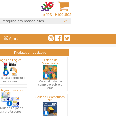
Sites
Produtos
Ajuda
Produtos em destaque
ogos de Lógica
História da
Matemática
s para exercitar o
raciocínio
Material didático
completo sobre o
tema
oleção Educador
Sólidos Geométricos
3D
ividades e jogos
ara professores.