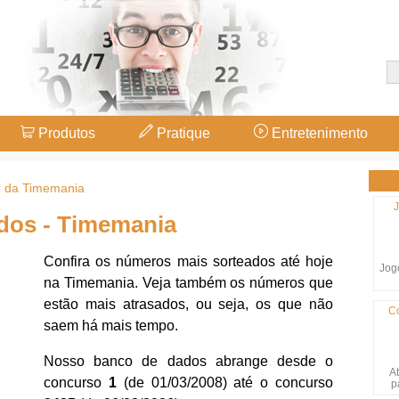
Produtos
Pratique
Entretenimento
r da Timemania
J
dos - Timemania
Confira os números mais sorteados até hoje
Jogo
na Timemania. Veja também os números que
estão mais atrasados, ou seja, os que não
C
saem há mais tempo.
Nosso banco de dados abrange desde o
At
concurso
1
(de 01/03/2008) até o concurso
p