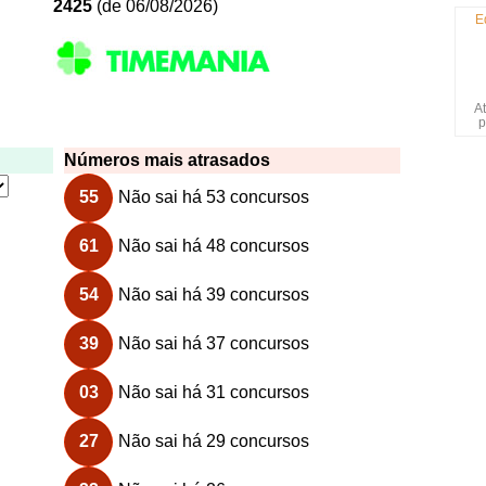
2425
(de 06/08/2026)
E
At
p
Números mais atrasados
55
Não sai há 53 concursos
61
Não sai há 48 concursos
54
Não sai há 39 concursos
39
Não sai há 37 concursos
03
Não sai há 31 concursos
27
Não sai há 29 concursos