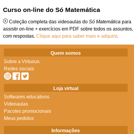
Curso on-line do Só Matemática
Coleção completa das videoaulas do
Só Matemática
para
assistir on-line + exercícios em PDF sobre todos os assuntos,
com respostas.
Clique aqui para saber mais e adquirir
.
Quem somos
Sobre a Virtuous
Redes sociais
Loja virtual
Softwares educativos
Videoaulas
Pacotes promocionais
Meus pedidos
Informações