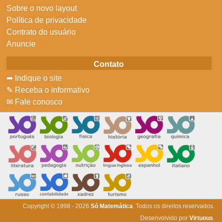
Sobre o novo layout
Política de privacidade
Contrato do usuário
Anuncie
Contato
➦ Indique o site
✎ Receba o informativo
✉ Fale conosco
Copyright © 1998 - 2026
Só Matemática
. Todos os direitos reservados.
Desenvolvido por
Virtuous
.