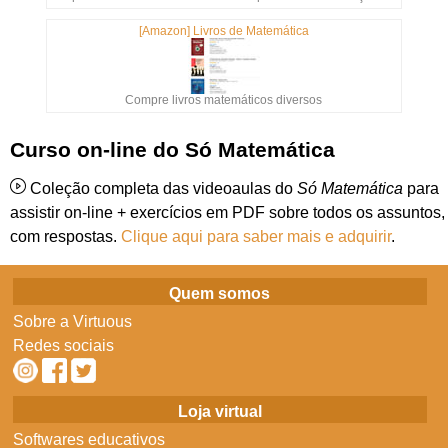
[Amazon] Livros de Matemática
Compre livros matemáticos diversos
Curso on-line do Só Matemática
Coleção completa das videoaulas do
Só Matemática
para
assistir on-line + exercícios em PDF sobre todos os assuntos,
com respostas.
Clique aqui para saber mais e adquirir
.
Quem somos
Sobre a Virtuous
Redes sociais
Loja virtual
Softwares educativos