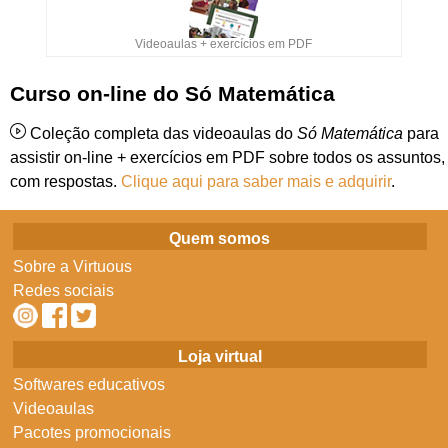
Videoaulas + exercícios em PDF
Curso on-line do Só Matemática
Coleção completa das videoaulas do
Só Matemática
para
assistir on-line + exercícios em PDF sobre todos os assuntos,
com respostas.
Clique aqui para saber mais e adquirir
.
Quem somos
Sobre a Virtuous
Redes sociais
Loja virtual
Softwares educativos
Videoaulas
Pacotes promocionais