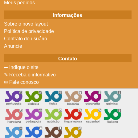
Meus pedidos
Informações
Sobre o novo layout
Política de privacidade
Contrato do usuário
Anuncie
Contato
➦ Indique o site
✎ Receba o informativo
✉ Fale conosco