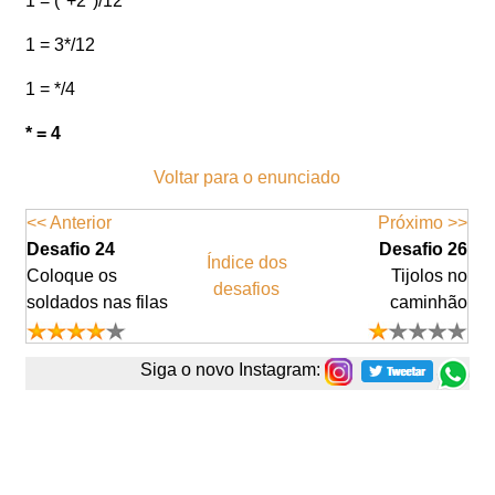
1 = (*+2*)/12
1 = 3*/12
1 = */4
* = 4
Voltar para o enunciado
<< Anterior
Próximo >>
Desafio 24
Desafio 26
Índice dos
Coloque os
Tijolos no
desafios
soldados nas filas
caminhão
Siga o novo Instagram: