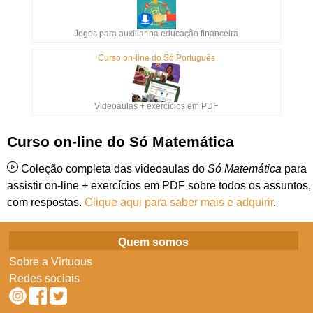
Jogos para auxiliar na educação financeira
Curso on-line do Só Português
Videoaulas + exercícios em PDF
Curso on-line do Só Matemática
Coleção completa das videoaulas do
Só Matemática
para
assistir on-line + exercícios em PDF sobre todos os assuntos,
com respostas.
Clique aqui para saber mais e adquirir
.
Quem somos
Sobre a Virtuous
Redes sociais