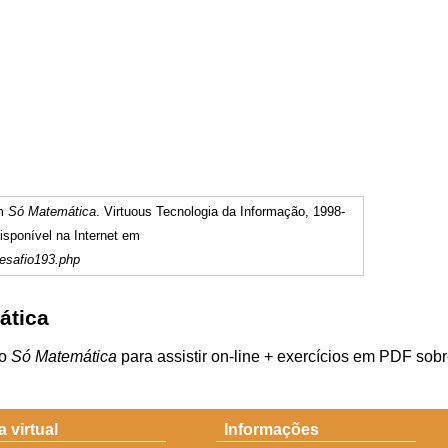
em
Só Matemática
. Virtuous Tecnologia da Informação, 1998-
sponível na Internet em
esafio193.php
ática
do
Só Matemática
para assistir on-line + exercícios em PDF sob
a virtual
Informações