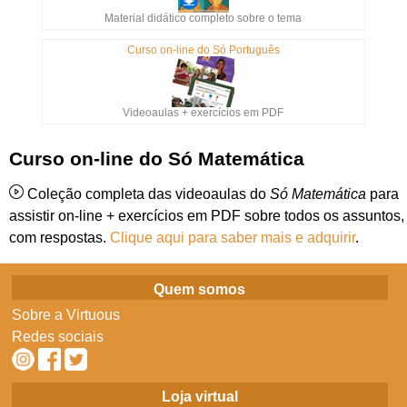
Material didático completo sobre o tema
Curso on-line do Só Português
Videoaulas + exercícios em PDF
Curso on-line do Só Matemática
Coleção completa das videoaulas do
Só Matemática
para
assistir on-line + exercícios em PDF sobre todos os assuntos,
com respostas.
Clique aqui para saber mais e adquirir
.
Quem somos
Sobre a Virtuous
Redes sociais
Loja virtual