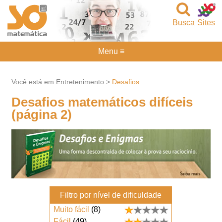
Busca
Sites
Menu ≡
Você está em Entretenimento >
Desafios
Desafios matemáticos difíceis
(página 2)
Filtro por nível de dificuldade
Muito fácil
(8)
Fácil
(49)