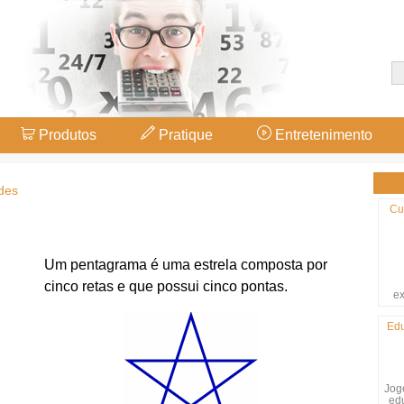
Produtos
Pratique
Entretenimento
des
Cu
Um pentagrama é uma estrela composta por
cinco retas e que possui cinco pontas.
ex
Edu
Jogo
ed