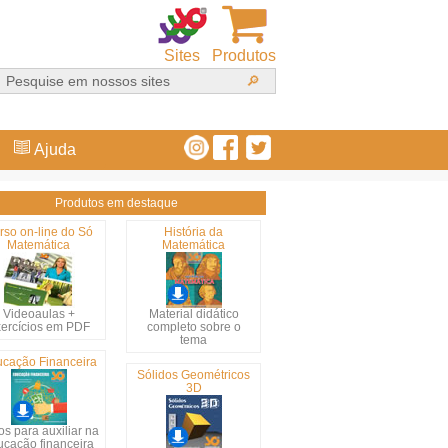
Sites
Produtos
Ajuda
Produtos em destaque
rso on-line do Só
História da
Matemática
Matemática
Videoaulas +
Material didático
ercícios em PDF
completo sobre o
tema
cação Financeira
Sólidos Geométricos
3D
s para auxiliar na
ucação financeira