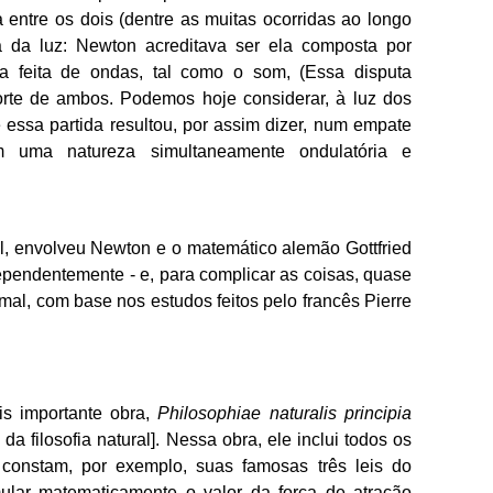
 entre os dois (dentre as muitas ocorridas ao longo
a da luz: Newton acreditava ser ela composta por
ra feita de ondas, tal como o som, (Essa disputa
orte de ambos. Podemos hoje considerar, à luz dos
essa partida resultou, por assim dizer, num empate
 uma natureza simultaneamente ondulatória e
al, envolveu Newton e o matemático alemão Gottfried
ependentemente - e, para complicar as coisas, quase
imal, com base nos estudos feitos pelo francês Pierre
s importante obra,
Philosophiae naturalis principia
da filosofia natural]. Nessa obra, ele inclui todos os
i constam, por exemplo, suas famosas três leis do
ular matematicamente o valor da força de atração