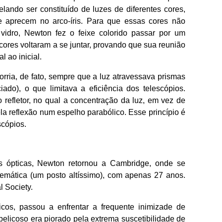
velando ser constituído de luzes de diferentes cores,
aprecem no arco-íris. Para que essas cores não
vidro, Newton fez o feixe colorido passar por um
ores voltaram a se juntar, provando que sua reunião
l ao inicial.
rria, de fato, sempre que a luz atravessava prismas
do), o que limitava a eficiência dos telescópios.
 refletor, no qual a concentração da luz, em vez de
ela reflexão num espelho parabólico. Esse princípio é
scópios.
s ópticas, Newton retornou a Cambridge, onde se
atemática (um posto altíssimo), com apenas 27 anos.
l Society.
icos, passou a enfrentar a frequente inimizade de
elicoso era piorado pela extrema suscetibilidade de