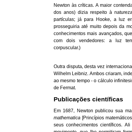
Newton às críticas. A maior contenda
dos anos) dizia respeito à naturez
partículas; já para Hooke, a luz e
prosseguiria até muito depois da m
conhecimentos mais avançados, que 
com dois vendedores: a luz tem
corpuscular.)
Outra disputa, desta vez internacion
Wilhelm Leibniz. Ambos criaram, ind
ao mesmo tempo - o cálculo infinites
de Fermat.
Publicações científicas
Em 1687, Newton publicou sua mai
mathematica
[Princípios matemáticos 
seus conhecimentos científicos. Al
movimento, que lhe permitiram form