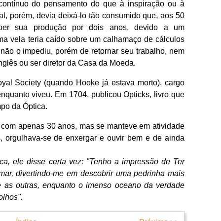
 contínuo do pensamento do que à inspiração ou à
al, porém, devia deixá-lo tão consumido que, aos 50
mper sua produção por dois anos, devido a um
ma vela teria caído sobre um calhamaço de cálculos
 não o impediu, porém de retornar seu trabalho, nem
nglês ou ser diretor da Casa da Moeda.
oyal Society (quando Hooke já estava morto), cargo
 enquanto viveu. Em 1704, publicou Opticks, livro que
po da Óptica.
o com apenas 30 anos, mas se manteve em atividade
s, orgulhava-se de enxergar e ouvir bem e de ainda
fica, ele disse certa vez: "Tenho a impressão de Ter
-mar, divertindo-me em descobrir uma pedrinha mais
e as outras, enquanto o imenso oceano
da verdade
olhos".