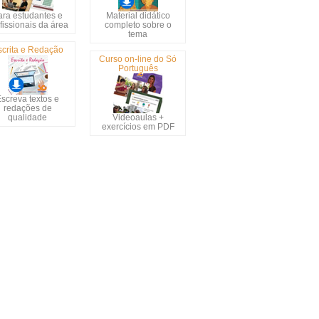
ara estudantes e
Material didático
fissionais da área
completo sobre o
tema
scrita e Redação
Curso on-line do Só
Português
screva textos e
redações de
qualidade
Videoaulas +
exercícios em PDF