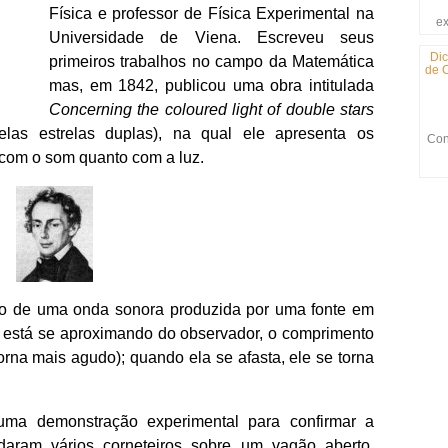
Física e professor de Física Experimental na
ex
Universidade de Viena. Escreveu seus
Dic
primeiros trabalhos no campo da Matemática
de C
mas, em 1842, publicou uma obra intitulada
Concerning the coloured light of double stars
elas estrelas duplas), na qual ele apresenta os
Con
 com o som quanto com a luz.
o de uma onda sonora produzida por uma fonte em
e está se aproximando do observador, o comprimento
orna mais agudo); quando ela se afasta, ele se torna
 uma demonstração experimental para confirmar a
daram vários corneteiros sobre um vagão aberto,