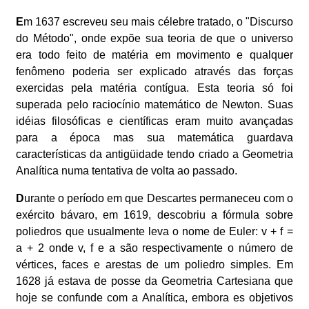
E
m 1637 escreveu seu mais célebre tratado, o "Discurso
do Método", onde expõe sua teoria de que o universo
era todo feito de matéria em movimento e qualquer
fenômeno poderia ser explicado através das forças
exercidas pela matéria contígua. Esta teoria só foi
superada pelo raciocínio matemático de Newton. Suas
idéias filosóficas e científicas eram muito avançadas
para a época mas sua matemática guardava
características da antigüidade tendo criado a Geometria
Analítica numa tentativa de volta ao passado.
D
urante o período em que Descartes permaneceu com o
exército bávaro, em 1619, descobriu a fórmula sobre
poliedros que usualmente leva o nome de Euler: v + f =
a + 2 onde v, f e a são respectivamente o número de
vértices, faces e arestas de um poliedro simples. Em
1628 já estava de posse da Geometria Cartesiana que
hoje se confunde com a Analítica, embora es objetivos