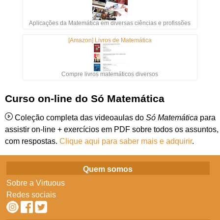
Aplicações da Matemática em diversas ciências e profissões
[Amazon] Livros de Matemática
Compre livros matemáticos diversos
Curso on-line do Só Matemática
Coleção completa das videoaulas do
Só Matemática
para
assistir on-line + exercícios em PDF sobre todos os assuntos,
com respostas.
Clique aqui para saber mais e adquirir
.
Quem somos
Sobre a Virtuous
Redes sociais